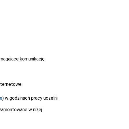
magające komunikację:
nternetowe;
ne
) w godzinach pracy uczelni.
 zamontowane w niżej