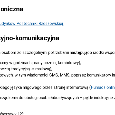
toniczna
dynków Politechniki Rzeszowskiej.
yjno-komunikacyjna
 osobom ze szczególnymi potrzebami następujące środki wspo
narny w godzinach pracy uczelni, komórkowy);
cztą tradycyjną, e-mailową);
stowych, w tym wiadomości SMS, MMS, poprzez komunikatory i
kiego języka migowego przez stronę internetową (
tłumacz onli
rządzenia do obsługi osób słabosłyszących – pętle indukcyjne
Warszawy 12):