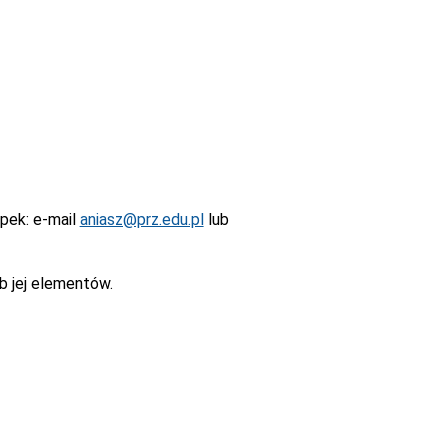
epek
: e-mail
aniasz@prz.edu.pl
lub
b jej elementów.