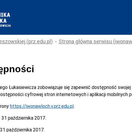
eszowskiej (prz.edu.pl)
Strona główna serwisu (iwonawl
tępności
cego Łukasiewicza
zobowiązuje się zapewnić dostępność swojej
 dostępności cyfrowej stron internetowych i aplikacji mobilnych
trony
https://iwonawloch.v.prz.edu.pl
.
:
31 października 2017.
31 października 2017.