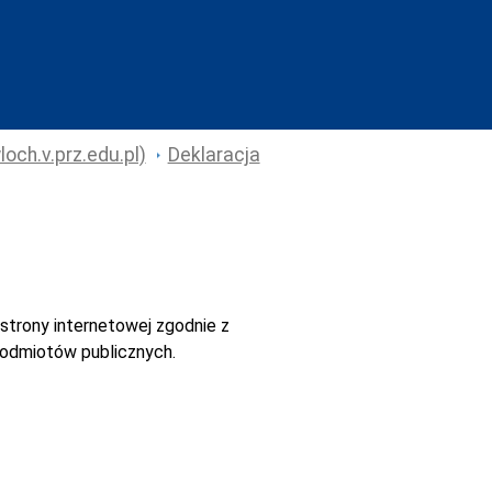
och.v.prz.edu.pl)
Deklaracja
strony internetowej
zgodnie z
 podmiotów publicznych.