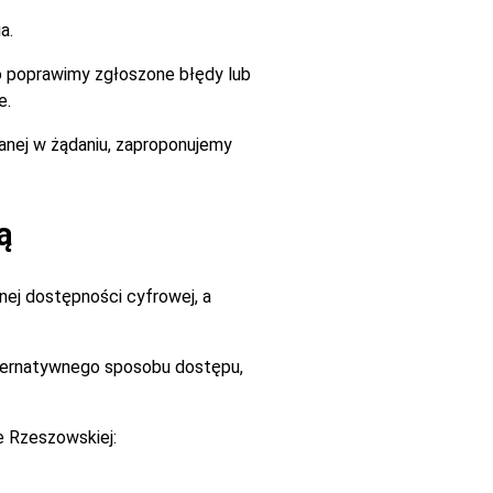
a.
go poprawimy zgłoszone błędy lub
e.
zanej w żądaniu, zaproponujemy
ą
ej dostępności cyfrowej, a
alternatywnego sposobu dostępu,
e Rzeszowskiej: