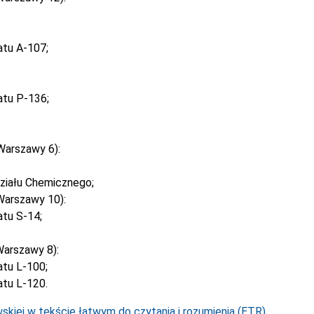
atu A-107;
atu P-136;
Warszawy 6):
ziału Chemicznego;
Warszawy 10):
tu S-14;
arszawy 8):
tu L-100;
tu L-120.
kiej w tekście łatwym do czytania i rozumienia (ETR).